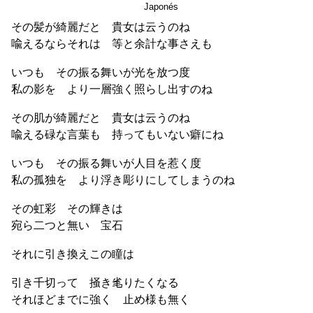
Japonés
その髪が綺麗だと 貴女は云うのね
喩えるならそれは 等と余計な事さえも
いつも その振る舞いが光を放つ度
私の影を より一層強く照らし出すのね
その肌が綺麗だと 貴女は云うのね
喩える碌な言葉も 持ってもいない癖にね
いつも その振る舞いが人目を惹く度
私の孤独を より浮き彫りにしてしまうのね
その虹彩 その輝きは
宛ら二つと無い 宝石
それに引き換えこの瞳は
引き千切って 掻き毟りたくなる
それほどまでに強く 止め様も無く